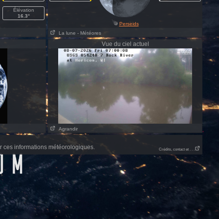
Élévation
16.3°
Perseids
La lune
- Météores
Vue du ciel actuel
Agrandir
 ces informations météorologiques.
Crédits, contact et . . .