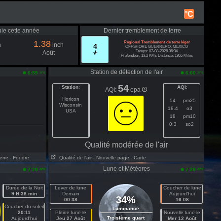
°C
uie cette année
Dernier tremblement de terre
1.38
Régional Tremblement de terre léger
h
inch
4
OFFSHORE GUERRERO, MEXICO
Temps: 07-08-2026 06:04
Août
Profondeur: 13.2 KMs Distance: 1955 Miles
Station de détection de l'air
am
am
6:55
6:00
54
Station
:
AQI
:
AQI:
epa
Horicon
54
pm25
Wisconsin
18.4
o3
USA
18
pm10
0.3
so2
Qualité modérée de l'air
erre
- Foudre
Qualité de l'air
- Nouvelle page
- Carte
Lune et Météores
am
am
7:29
7:29
Durée de la Nuit
Lever de lune
Coucher de lune
9 H 38 min
Demain
Aujourd'hui
34%
00:38
16:08
Coucher du soleil
Luminance
20:11
Pleine lune le
Nouvelle lune le
Troisième quart
Aujourd'hui
Jeu 27 Août
Mer 12 Août