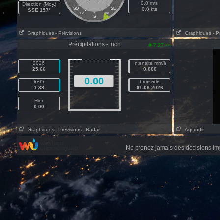
0.0 m/s
Direction (Moy.)
SO
SE
0.0 kts
SSE 157°
SSO
SSE
S
Graphiques
- Prévisions
Graphiques
- P
Précipitations - inch
am
7:27
2026
Intensité mm/h
25.66
0.000
0.00
Août
Last rain
1.38
01-08-2026
Hier
0.00
Graphiques
- Prévisions
- Radar
Agrandir
Ne prenez jamais des décisions im