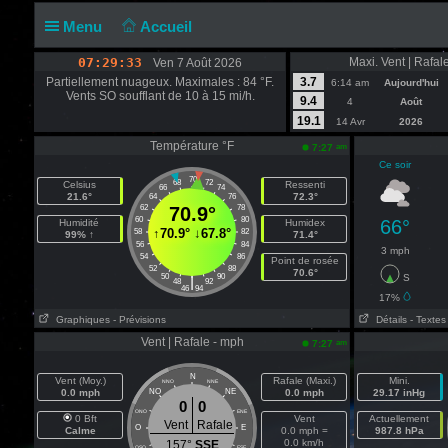
Menu
Accueil
07:29:34
Maxi. Vent | Rafal
Ven 7 Août 2026
Partiellement nuageux. Maximales : 84 °F.
3.7
6:14 am
Aujourd'hui
Vents SO soufflant de 10 à 15 mi/h.
9.4
4
Août
19.1
14 Avr
2026
Température °F
am
7:27
Ce soir
70
68
72
Celsius
Ressenti
66
74
21.6°
72.3°
64
76
62
70.9°
78
60
80
66°
Humidité
Humidex
↑
70.9°
↓
67.8°
58
82
99% ↑
71.4°
56
84
3 mph
54
86
Point de rosée
52
88
70.6°
50
90
S
|
48
92
46
94
17%
Graphiques
- Prévisions
Détails
- Textes
Vent | Rafale - mph
am
7:27
N
Vent (Moy.)
Rafale (Maxi.)
Mini.
NNO
NNE
0.0 mph
NO
NE
0.0 mph
29.17 inHg
0
0
ONO
ENE
0 Bft
Vent
Actuellement
Vent
Rafale
O
E
Calme
0.0 mph =
987.8 hPa
0.0 km/h
157°
SSE
OSO
ESE