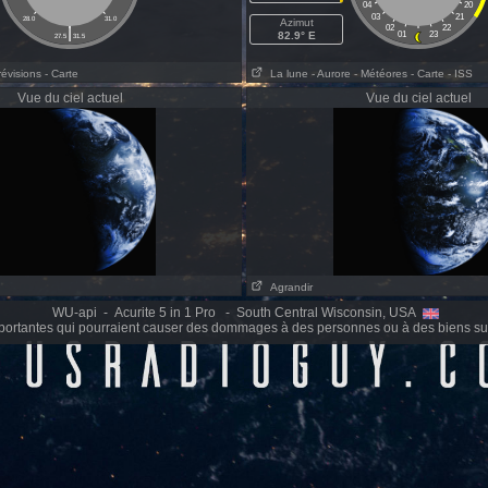
04
20
03
21
28.0
31.0
Azimut
|
02
22
82.9° E
01
23
27.5
31.5
révisions
- Carte
La lune
- Aurore
- Météores
- Carte
- ISS
Vue du ciel actuel
Vue du ciel actuel
Agrandir
WU-api - Acurite 5 in 1 Pro - South Central Wisconsin, USA
portantes qui pourraient causer des dommages à des personnes ou à des biens sur