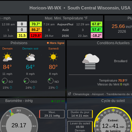
Horicon-WI-WX • South Central Wisconsin, USA
e - mph
Maxi. Mini. Température °F
Pl
0
70.7°
67.8°
12:08 am
7:24 am
Aujourd'hui
12:29 am
25.66
inc
0
86.2°
57.4°
1
3
Août
3
2026
31.5
129.8°
-18.2°
10 Juin
28 Avr
2026
23 Jan
Prévisions
Conditions Actuelles
Hors ligne
Demain
Demain soir
Samedi
Brouillard
84°
64°
80°
11 mph
8 mph
8 mph
Température
70.9
°F
SO
OSO
NO
Vitesse du Vent
0
mph
15%
24%
23%
Climatologie
- Aéroport
- Tremblements de t
Baromètre - inHg
Cycle du soleil
am
7:27
29.5
11
13
Maxi.
Durée du jour
10
14
29.21 inHg
14 H 21 min
09
15
29.0
30.0
08
16
Estimé:
07
17
Lever du soleil
29.17
12
41
06
18
28.5
30.5
05:50
H
min
05
19
Demain
de lumière