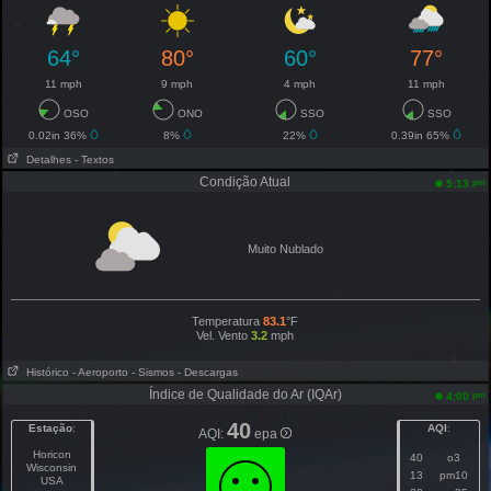
64°
80°
60°
77°
11 mph
9 mph
4 mph
11 mph
OSO
ONO
SSO
SSO
0.02in 36%
8%
22%
0.39in 65%
Detalhes
- Textos
Condição Atual
pm
5:13
Muito Nublado
Temperatura
83.1
°F
Vel. Vento
3.2
mph
Histórico
- Aeroporto
- Sismos
- Descargas
Índice de Qualidade do Ar (IQAr)
pm
4:00
40
Estação
:
AQI
:
AQI:
epa
Horicon
40
o3
Wisconsin
13
pm10
USA