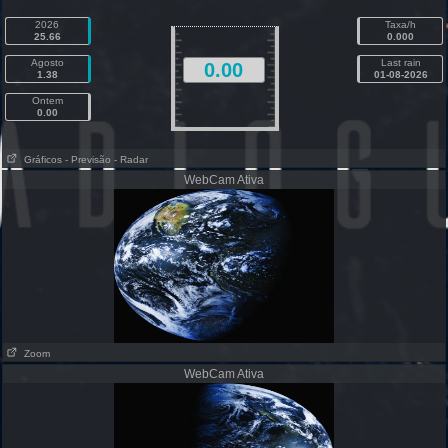
2026
Taxa/h
25.66
0.000
Agosto
Last rain
0.00
1.38
01-08-2026
Ontem
0.00
Gráficos
- Previsão
- Radar
WebCam Ativa
Zoom
WebCam Ativa