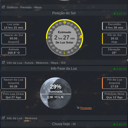
Gráficos
- Previsão
- Mapa
Posição do Sol
pm
5:43
11
13
Luz solar
Escuridão
10
14
14 hrs 21 min
09
15
9 hrs 38 min
08
16
Estimado
07
17
Nascer do Sol
Pôr do Sol
2
27
06
18
05:50
hrs
min
20:11
05
19
Amanhã
Hoje
De Luz Solar
04
20
03
21
Azimute
Elevação
02
22
268.8° O
01
23
25°
Info da Lua
- Aurora
- Meteoros
- Mapa
- ISS
Info Fase da Lua
pm
5:43
Nascer da Lua
Pôr da Lua
Amanhã
Amanhã
29%
00:38
17:19
Iluminada
Próx Lua Cheia
Próx Lua Nova
Q.M. >> L.N.
Qui 27 Ago
Qua 12 Ago
Perseids
Info da Lua
- Meteoros
Chuva hoje - in
pm
5:43