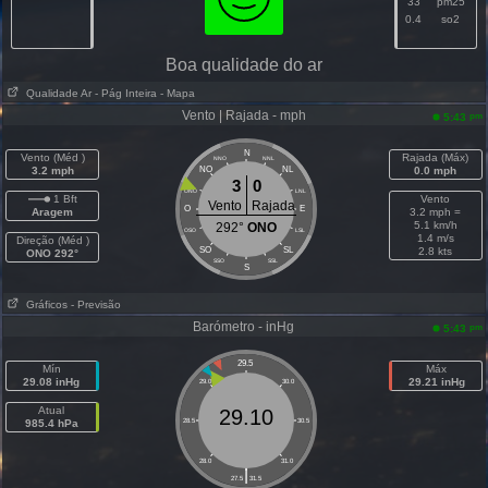
33
pm25
0.4
so2
Boa qualidade do ar
Qualidade Ar
- Pág Inteira
- Mapa
Vento | Rajada - mph
pm
5:43
N
Vento (Méd )
Rajada (Máx)
NNO
NNL
3.2 mph
NO
NL
0.0 mph
3
0
ONO
LNL
1 Bft
Vento
Vento
Rajada
O
E
Aragem
3.2 mph =
5.1 km/h
292°
ONO
OSO
LSL
1.4 m/s
Direção (Méd )
SO
SL
2.8 kts
ONO 292°
SSO
SSL
S
Gráficos
- Previsão
Barómetro - inHg
pm
5:43
29.5
Mín
Máx
29.08 inHg
29.21 inHg
29.0
30.0
Atual
29.10
985.4 hPa
28.5
30.5
28.0
31.0
|
27.5
31.5